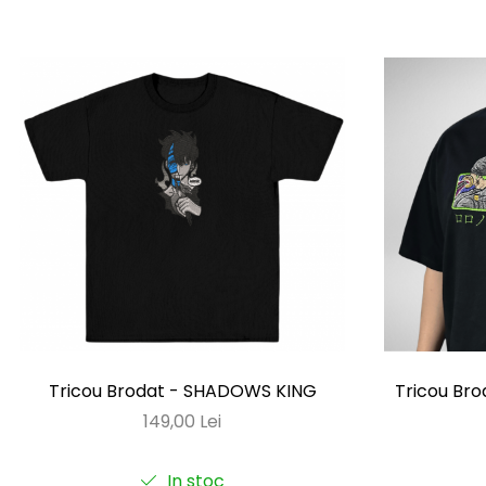
OnePunchMan
Pokemon
SoloLeveling
Spy x Family
Tokyo Revengers
TokyoGhoul
Colectii Non-Anime
Arta
LeagueOfLegends
Rick and Morty
Streetwear
Valorant
Tricou Brodat - SHADOWS KING
Tricou Br
Match-uri de cuplu
149,00 Lei
Ready To Ship
In stoc