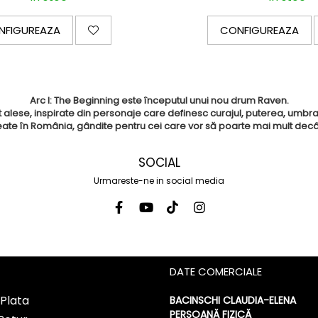
NFIGUREAZA
CONFIGUREAZA
Arc I: The Beginning
este începutul unui nou drum Raven.
alese, inspirate din personaje care definesc curajul, puterea, umbra 
ate în România, gândite pentru cei care vor să poarte mai mult decât
SOCIAL
Urmareste-ne in social media
DATE COMERCIALE
Plata
BACINSCHI CLAUDIA-ELENA
PERSOANĂ FIZICĂ