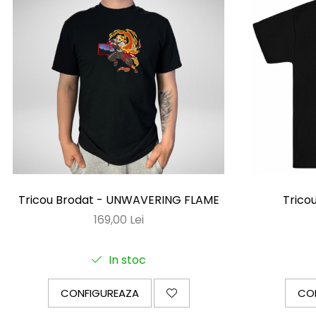
Darling in the Franxx
DeathNote
DemonSlayer
DragonBall
Evangelion
Fire Force
Haikyuu
HunterXHunter
JoJo's Bizarre Adventure
Tricou Brodat - UNWAVERING FLAME
Trico
Jujutsu Kaisen
169,00 Lei
Kaiju No 8
MyHeroAcademia
In stoc
Naruto
CONFIGUREAZA
CO
OnePiece