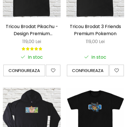
Darling in the Franxx
DeathNote
DemonSlayer
Tricou Brodat Pikachu -
Tricou Brodat 3 Friends
DragonBall
Design Premium
Premium Pokemon
Pokemon
119,00 Lei
119,00 Lei
Evangelion
Fire Force
In stoc
In stoc
Haikyuu
HunterXHunter
CONFIGUREAZA
CONFIGUREAZA
JoJo's Bizarre Adventure
Jujutsu Kaisen
Kaiju No 8
MyHeroAcademia
Naruto
OnePiece