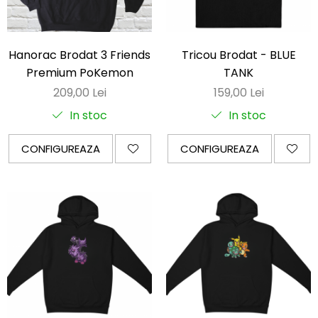
OnePunchMan
Pokemon
SoloLeveling
Hanorac Brodat 3 Friends
Tricou Brodat - BLUE
Spy x Family
Premium PoKemon
TANK
Tokyo Revengers
209,00 Lei
159,00 Lei
TokyoGhoul
In stoc
In stoc
Colectii Non-Anime
CONFIGUREAZA
CONFIGUREAZA
Arta
LeagueOfLegends
Rick and Morty
Streetwear
Valorant
Match-uri de cuplu
Ready To Ship