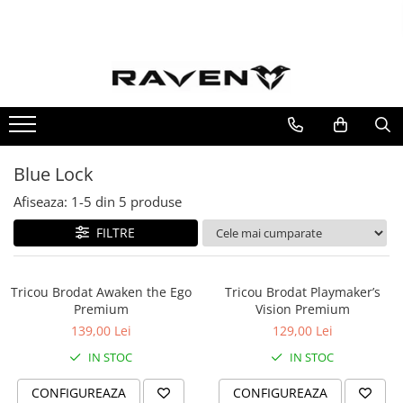
Colectii Raven
Colecții Exclusive
Colectii Anime
Side Pack - Accesorii Limitate
7DeadlySins
Arc I : The Beginning
Alte Anime
Arc II : Leveling Up
Blue Lock
AttackOnTitan
Arc III : The Breakthrough
Baki
Afiseaza:
1-
5
din
5
produse
Arc IV: Path of Destiny
Berserk
FILTRE
Infinity Demon Castle
BlackClover
Bleach
Blue Lock
Tricou Brodat Awaken the Ego
Tricou Brodat Playmaker’s
Premium
Vision Premium
ChainSawMan
139,00 Lei
129,00 Lei
CyberPunk
IN STOC
IN STOC
Dandadan
Darling in the Franxx
CONFIGUREAZA
CONFIGUREAZA