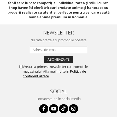
fanii care iubesc competiția, individualitatea și stilul curat.
TokyoGhoul
Shop Raven îți oferă tricouri brodate anime și hanorace cu
broderii realizate cu atenție, perfecte pentru cei care caută
Colectii Non-Anime
haine anime premium în România.
Arta
LeagueOfLegends
NEWSLETTER
Rick and Morty
Nu rata ofertele si promotiile noastre
Streetwear
Valorant
Match-uri de cuplu
Ready To Ship
Vreau sa primesc newsletter cu promotiile
magazinului. Afla mai multe in
Politica de
Confidentialitate
SOCIAL
Urmareste-ne in social media