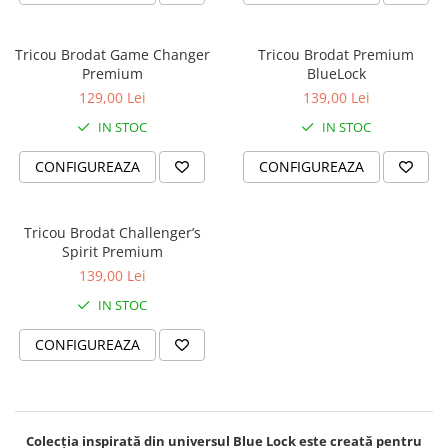
DeathNote
DemonSlayer
DragonBall
Tricou Brodat Game Changer
Tricou Brodat Premium
Premium
BlueLock
Evangelion
129,00 Lei
139,00 Lei
Fire Force
IN STOC
IN STOC
Haikyuu
HunterXHunter
CONFIGUREAZA
CONFIGUREAZA
JoJo's Bizarre Adventure
Jujutsu Kaisen
Tricou Brodat Challenger’s
Kaiju No 8
Spirit Premium
MyHeroAcademia
139,00 Lei
Naruto
IN STOC
OnePiece
OnePunchMan
CONFIGUREAZA
Pokemon
SoloLeveling
Spy x Family
Colecția inspirată din universul Blue Lock este creată pentru
Tokyo Revengers