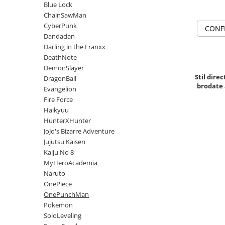
DeathNote
Blue Lock
DemonSlayer
ChainSawMan
CyberPunk
DragonBall
CONF
Dandadan
Evangelion
Darling in the Franxx
Fire Force
DeathNote
Haikyuu
DemonSlayer
Stil dire
DragonBall
HunterXHunter
brodate 
Evangelion
JoJo's Bizarre Adventure
Fire Force
Jujutsu Kaisen
Haikyuu
Kaiju No 8
HunterXHunter
JoJo's Bizarre Adventure
MyHeroAcademia
Jujutsu Kaisen
Naruto
Kaiju No 8
OnePiece
MyHeroAcademia
OnePunchMan
Naruto
Pokemon
OnePiece
OnePunchMan
SoloLeveling
Pokemon
Spy x Family
SoloLeveling
Tokyo Revengers