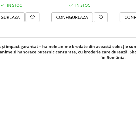
IN STOC
IN STOC
IGUREAZA
CONFIGUREAZA
CONF
ct și impact garantat – hainele anime brodate din această colecție sun
anime și hanorace puternic conturate, cu broderie care durează. Sho
în România.