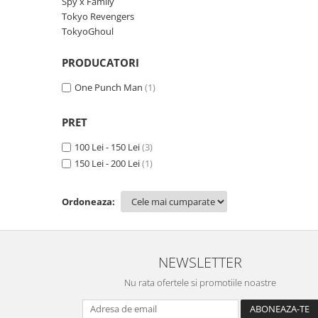
Spy x Family
TokyoGhoul
Tokyo Revengers
TokyoGhoul
Colectii Non-Anime
Arta
PRODUCATORI
LeagueOfLegends
One Punch Man
(1)
Rick and Morty
Streetwear
PRET
Valorant
100 Lei - 150 Lei
(3)
Match-uri de cuplu
150 Lei - 200 Lei
(1)
Ready To Ship
Ordoneaza:
NEWSLETTER
Nu rata ofertele si promotiile noastre