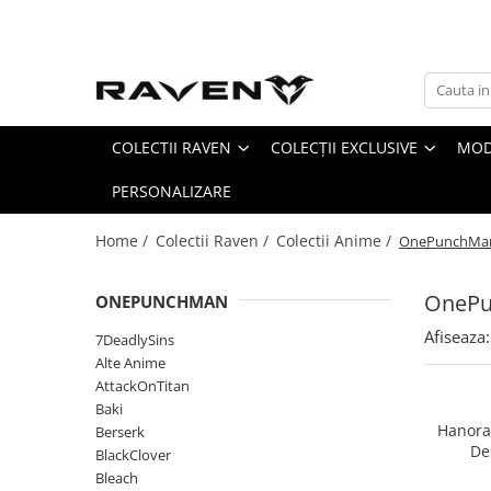
Colectii Raven
Colecții Exclusive
Colectii Anime
Side Pack - Accesorii Limitate
COLECTII RAVEN
COLECȚII EXCLUSIVE
MOD
7DeadlySins
Arc I : The Beginning
Alte Anime
Arc II : Leveling Up
PERSONALIZARE
AttackOnTitan
Arc III : The Breakthrough
Baki
Home /
Colectii Raven /
Colectii Anime /
OnePunchMa
Arc IV: Path of Destiny
Berserk
Infinity Demon Castle
BlackClover
OneP
ONEPUNCHMAN
Bleach
Afiseaza:
7DeadlySins
Blue Lock
Alte Anime
ChainSawMan
AttackOnTitan
CyberPunk
Baki
Hanora
Berserk
Dandadan
De
BlackClover
Darling in the Franxx
O
Bleach