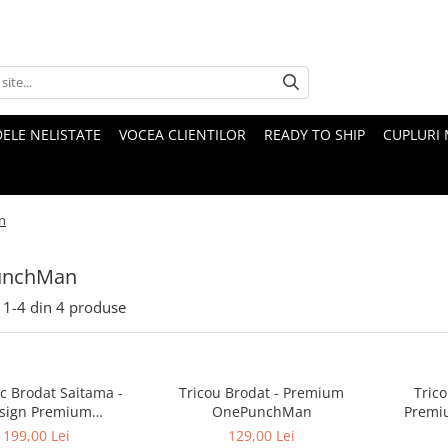
ELE NELISTATE
VOCEA CLIENTILOR
READY TO SHIP
CUPLURI 
n
unchMan
1-
4
din
4
produse
c Brodat Saitama -
Tricou Brodat - Premium
Tric
sign Premium
OnePunchMan
Premi
nePunchMan
199,00 Lei
129,00 Lei