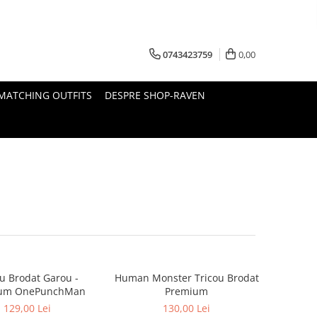
0743423759
0,00
MATCHING OUTFITS
DESPRE SHOP-RAVEN
ou Brodat Garou -
Human Monster Tricou Brodat
um OnePunchMan
Premium
129,00 Lei
130,00 Lei