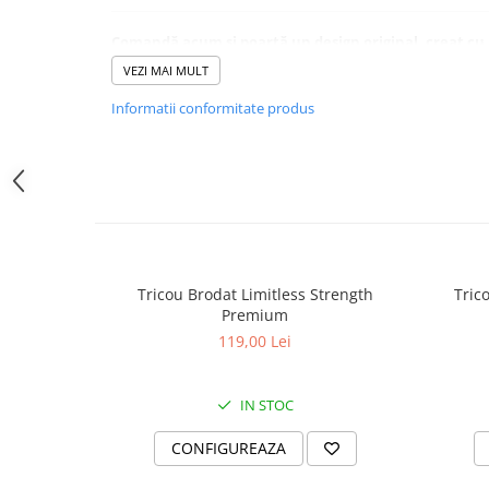
Comandă acum și poartă un design original, creat cu a
Cumpără cu încredere – Plăți securizate și retur garantat 14
VEZI MAI MULT
Informatii conformitate produs
Tricou Brodat Limitless Strength
Tric
Premium
119,00 Lei
IN STOC
CONFIGUREAZA