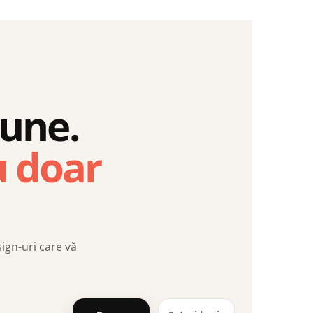
iune.
u doar
sign-uri care vă