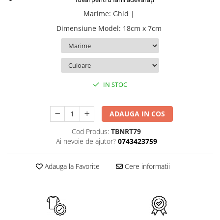
TokyoGhoul
Marime
:
Ghid |
Colectii Non-Anime
Dimensiune Model
:
18cm x 7cm
Arta
LeagueOfLegends
Rick and Morty
Streetwear
IN STOC
Valorant
Match-uri de cuplu
ADAUGA IN COS
Ready To Ship
Cod Produs:
TBNRT79
Ai nevoie de ajutor?
0743423759
Adauga la Favorite
Cere informatii