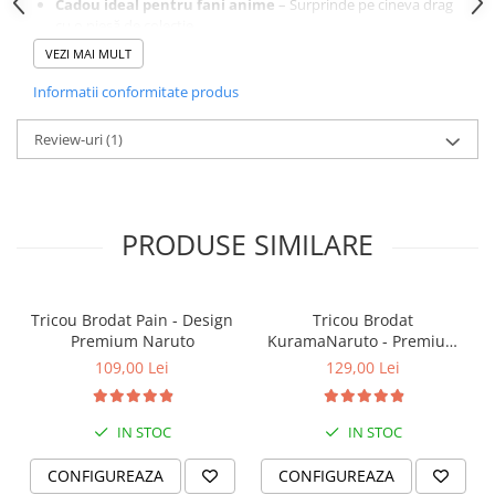
Cadou ideal pentru fani anime
– Surprinde pe cineva drag
cu o piesă de colecție
VEZI MAI MULT
Comandă acum și poartă un design original, creat cu
Informatii conformitate produs
atenție la detalii
Cumpără cu încredere – Plăți securizate și retur garantat 14 zile
Review-uri
(1)
PRODUSE SIMILARE
Tricou Brodat Pain - Design
Tricou Brodat
Premium Naruto
KuramaNaruto - Premium
Naruto
109,00 Lei
129,00 Lei
IN STOC
IN STOC
CONFIGUREAZA
CONFIGUREAZA