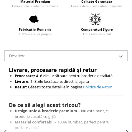
Material Premium
Calitate Garantata
Fabricat din bumbac ultra-moale
Fiecare detaliu este atent inspectat.
Fabricat in Romania
Cumparaturi Sigure
100% în atelier propriu
Totul este securizat
Descriere
Livrare, procesare rapidă și retur
Procesare:
4–6 zile lucrătoare pentru broderie detaliată
Livrare:
1–3 zile lucrătoare, direct la ușa ta
Retur:
Găsești toate detaliile în pagina
Politica de Retur
De ce să alegi acest tricou?
Design unic & broderie premium
– Nu este print, ci
broderie cusută cu grijă
Material confortabil
– 100% bumbac, perfect pentru
purtare zilnică