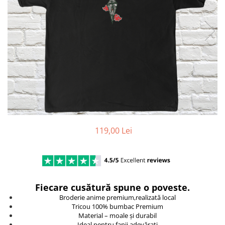
DeathNote
DemonSlayer
DragonBall
Evangelion
Fire Force
Haikyuu
HunterXHunter
JoJo's Bizarre Adventure
Jujutsu Kaisen
Kaiju No 8
119,00 Lei
MyHeroAcademia
Naruto
OnePiece
OnePunchMan
Pokemon
Fiecare cusătură spune o poveste.
SoloLeveling
Broderie anime premium,realizată local
Tricou 100% bumbac Premium
Spy x Family
Material – moale și durabil
Tokyo Revengers
Ideal pentru fanii adevărați