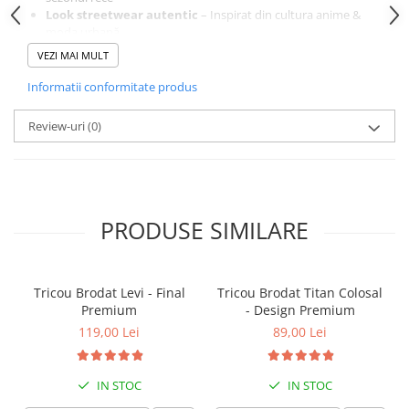
Look streetwear autentic
– Inspirat din cultura anime &
moda urbană
Cadou ideal pentru fani adevărați
– O piesă statement,
VEZI MAI MULT
unică în colecția lor
Informatii conformitate produs
Comandă acum și poartă un hanorac unic, brodat în
Review-uri
(0)
atelierul nostru din România
Cumpără cu încredere – Plăți securizate și retur garantat 14 zile
PRODUSE SIMILARE
Tricou Brodat Levi - Final
Tricou Brodat Titan Colosal
Premium
- Design Premium
119,00 Lei
89,00 Lei
IN STOC
IN STOC