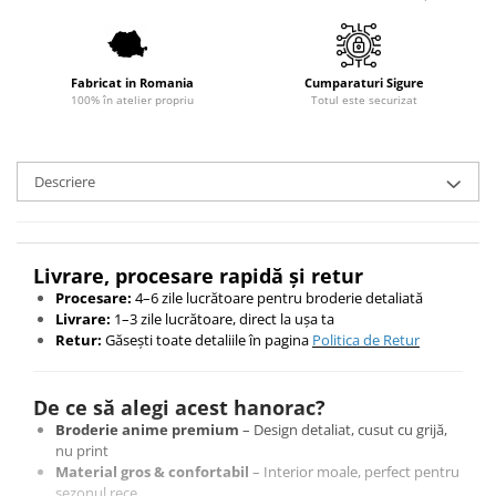
Fabricat in Romania
Cumparaturi Sigure
100% în atelier propriu
Totul este securizat
Descriere
Livrare, procesare rapidă și retur
Procesare:
4–6 zile lucrătoare pentru broderie detaliată
Livrare:
1–3 zile lucrătoare, direct la ușa ta
Retur:
Găsești toate detaliile în pagina
Politica de Retur
De ce să alegi acest hanorac?
Broderie anime premium
– Design detaliat, cusut cu grijă,
nu print
Material gros & confortabil
– Interior moale, perfect pentru
sezonul rece