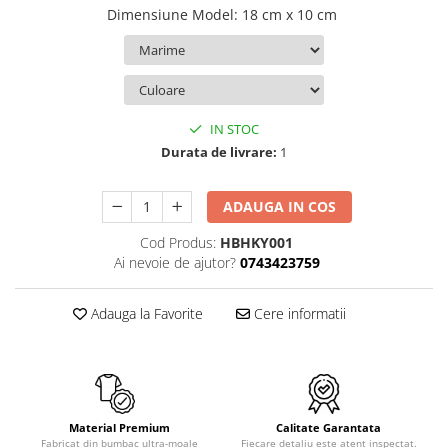
Dimensiune Model
:
18 cm x 10 cm
TokyoGhoul
Colectii Non-Anime
Arta
LeagueOfLegends
IN STOC
Rick and Morty
Durata de livrare:
1
Streetwear
Valorant
ADAUGA IN COS
Match-uri de cuplu
Ready To Ship
Cod Produs:
HBHKY001
Ai nevoie de ajutor?
0743423759
Adauga la Favorite
Cere informatii
Material Premium
Calitate Garantata
Fabricat din bumbac ultra-moale
Fiecare detaliu este atent inspectat.