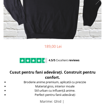
DeathNote
DemonSlayer
DragonBall
Evangelion
Fire Force
Haikyuu
HunterXHunter
JoJo's Bizarre Adventure
189,00 Lei
Jujutsu Kaisen
Kaiju No 8
MyHeroAcademia
Naruto
Cusut pentru fani adevărați. Construit pentru
OnePiece
confort.
OnePunchMan
Broderie anime premium, aplicată cu precizie
Pokemon
Material gros, interior moale
Stil urban cu influență anime.
SoloLeveling
Perfect pentru fanii adevărați
Spy x Family
Marime
:
Ghid |
Tokyo Revengers