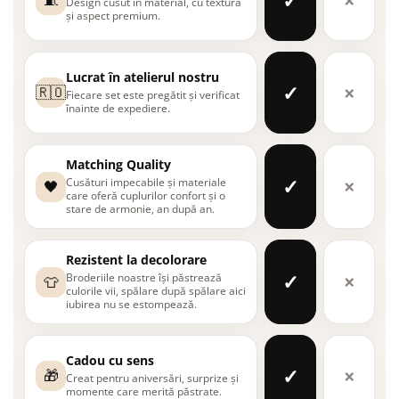
Design cusut în material, cu textură
și aspect premium.
Lucrat în atelierul nostru
✓
×
🇷🇴
Fiecare set este pregătit și verificat
înainte de expediere.
Matching Quality
✓
×
Cusături impecabile și materiale
🖤
care oferă cuplurilor confort și o
stare de armonie, an după an.
Rezistent la decolorare
✓
×
Broderiile noastre își păstrează
👕
culorile vii, spălare după spălare aici
iubirea nu se estompează.
Cadou cu sens
✓
×
🎁
Creat pentru aniversări, surprize și
momente care merită păstrate.