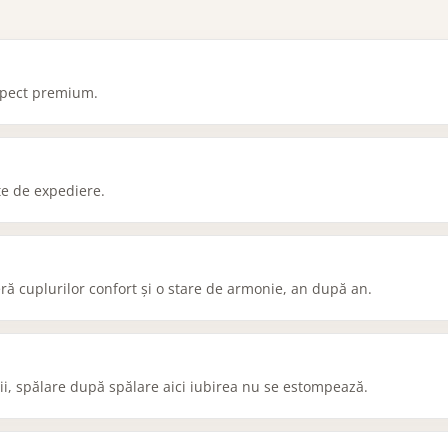
aspect premium.
nte de expediere.
ră cuplurilor confort și o stare de armonie, an după an.
 vii, spălare după spălare aici iubirea nu se estompează.