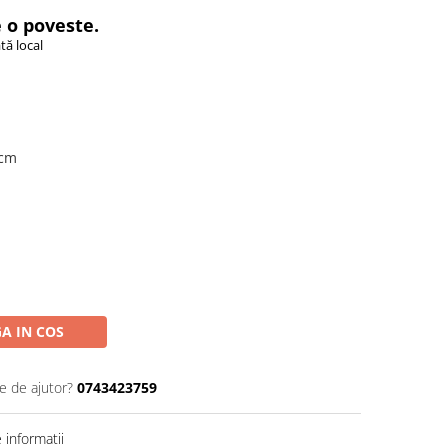
 o poveste.
tă local
 cm
A IN COS
e de ajutor?
0743423759
informatii