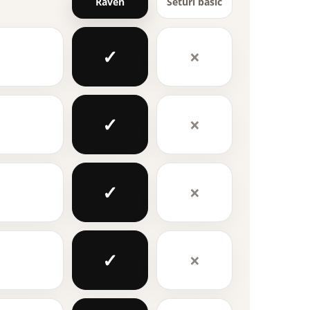
Raven
Seturi basic
✓
×
✓
×
✓
×
✓
×