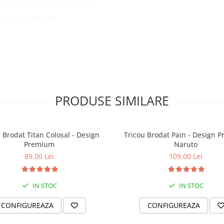
tenție la detalii
 zile
PRODUSE SIMILARE
 Brodat Titan Colosal - Design
Tricou Brodat Pain - Design 
Premium
Naruto
89,00 Lei
109,00 Lei
IN STOC
IN STOC
CONFIGUREAZA
CONFIGUREAZA