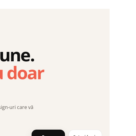
iune.
u doar
sign-uri care vă