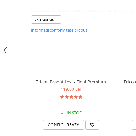
Comandă acum și poartă un design original, creat cu a
Cumpără cu încredere – Plăți securizate și retur garantat 14
VEZI MAI MULT
Informatii conformitate produs
Tricou Brodat Levi - Final Premium
Tricou
119,00 Lei
IN STOC
CONFIGUREAZA