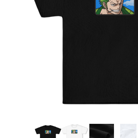
DeathNote
DemonSlayer
DragonBall
Evangelion
Fire Force
Haikyuu
HunterXHunter
JoJo's Bizarre Adventure
Jujutsu Kaisen
Kaiju No 8
MyHeroAcademia
Naruto
OnePiece
OnePunchMan
Pokemon
SoloLeveling
Spy x Family
Tokyo Revengers