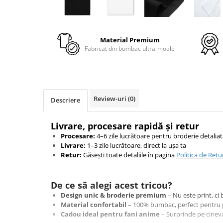
TokyoGhoul
Colectii Non-Anime
Arta
Material Premium
Fabricat din bumbac ultra-moale
LeagueOfLegends
Rick and Morty
Streetwear
Valorant
Review-uri
(0)
Descriere
Match-uri de cuplu
Ready To Ship
Livrare, procesare rapidă și retur
Procesare:
4–6 zile lucrătoare pentru broderie detalia
Livrare:
1–3 zile lucrătoare, direct la ușa ta
Retur:
Găsești toate detaliile în pagina
Politica de Retu
De ce să alegi acest tricou?
Design unic & broderie premium
– Nu este print, ci 
Material confortabil
– 100% bumbac, perfect pentru p
Cadou ideal pentru fani anime
– Surprinde pe cineva