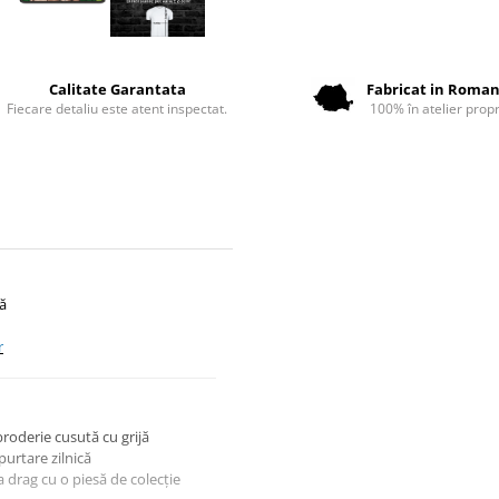
Calitate Garantata
Fabricat in Roman
Fiecare detaliu este atent inspectat.
100% în atelier propr
tă
r
broderie cusută cu grijă
urtare zilnică
 drag cu o piesă de colecție