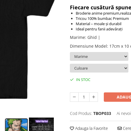
Fiecare cusătură spune
Broderie anime premium,realiza
Tricou 100% bumbac Premium
Material – moale și durabil
Ideal pentru fanii adevărați
Marime
:
Ghid |
Dimensiune Model
:
17cm x 10
IN STOC
ADAUG
Cod Produs:
TBOP033
Ai nevoi
Adauga la Favorite
Cere 