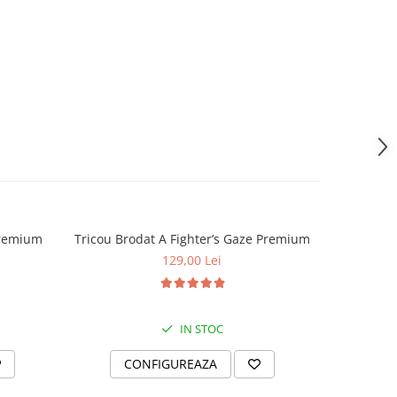
Premium
Tricou Brodat A Fighter’s Gaze Premium
Tricou 
129,00 Lei
IN STOC
CONFIGUREAZA
C