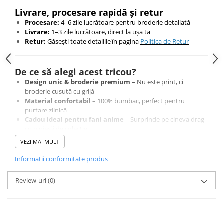
Livrare, procesare rapidă și retur
Procesare:
4–6 zile lucrătoare pentru broderie detaliată
Livrare:
1–3 zile lucrătoare, direct la ușa ta
Retur:
Găsești toate detaliile în pagina
Politica de Retur
De ce să alegi acest tricou?
Design unic & broderie premium
– Nu este print, ci
broderie cusută cu grijă
Material confortabil
– 100% bumbac, perfect pentru
purtare zilnică
Cadou ideal pentru fani anime
– Surprinde pe cineva drag
cu o piesă de colecție
VEZI MAI MULT
Comandă acum și poartă un design original, creat cu
Informatii conformitate produs
atenție la detalii
Cumpără cu încredere – Plăți securizate și retur garantat 14 zile
Review-uri
(0)