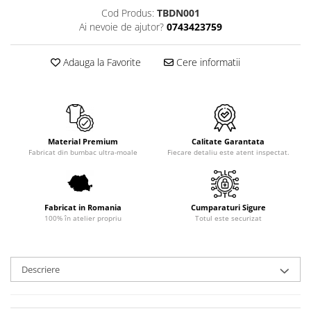
Cod Produs:
TBDN001
Ai nevoie de ajutor?
0743423759
Adauga la Favorite
Cere informatii
Material Premium
Calitate Garantata
Fabricat din bumbac ultra-moale
Fiecare detaliu este atent inspectat.
Fabricat in Romania
Cumparaturi Sigure
100% în atelier propriu
Totul este securizat
Descriere