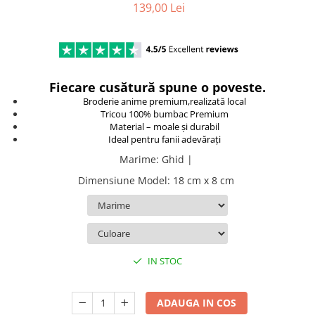
139,00 Lei
TokyoGhoul
Colectii Non-Anime
Arta
LeagueOfLegends
Fiecare cusătură spune o poveste.
Rick and Morty
Broderie anime premium,realizată local
Streetwear
Tricou 100% bumbac Premium
Material – moale și durabil
Valorant
Ideal pentru fanii adevărați
Match-uri de cuplu
Marime
:
Ghid |
Ready To Ship
Dimensiune Model
:
18 cm x 8 cm
IN STOC
ADAUGA IN COS