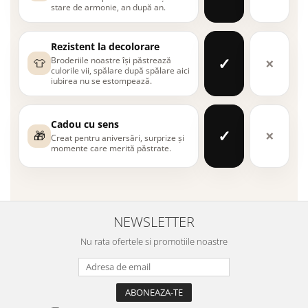
stare de armonie, an după an.
Rezistent la decolorare
✓
×
Broderiile noastre își păstrează
👕
culorile vii, spălare după spălare aici
iubirea nu se estompează.
Cadou cu sens
✓
×
🎁
Creat pentru aniversări, surprize și
momente care merită păstrate.
NEWSLETTER
Nu rata ofertele si promotiile noastre