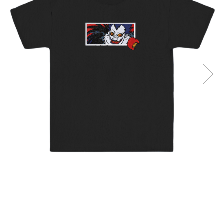
DeathNote
DemonSlayer
DragonBall
Evangelion
Fire Force
Haikyuu
HunterXHunter
JoJo's Bizarre Adventure
Jujutsu Kaisen
Kaiju No 8
MyHeroAcademia
Naruto
OnePiece
OnePunchMan
Pokemon
SoloLeveling
Spy x Family
Tokyo Revengers