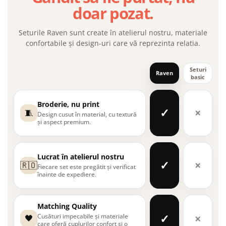
doar pozat.
Seturile Raven sunt create în atelierul nostru, materiale
confortabile și design-uri care vă reprezinta relatia.
Seturi
Raven
basic
Broderie, nu print
✓
×
🧵
Design cusut în material, cu textură
și aspect premium.
Lucrat în atelierul nostru
✓
×
🇷🇴
Fiecare set este pregătit și verificat
înainte de expediere.
Matching Quality
✓
×
Cusături impecabile și materiale
🖤
care oferă cuplurilor confort și o