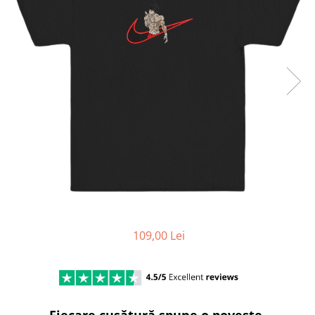
DeathNote
DemonSlayer
DragonBall
Evangelion
Fire Force
Haikyuu
HunterXHunter
JoJo's Bizarre Adventure
Jujutsu Kaisen
Kaiju No 8
MyHeroAcademia
Naruto
OnePiece
109,00 Lei
OnePunchMan
Pokemon
SoloLeveling
Spy x Family
Tokyo Revengers