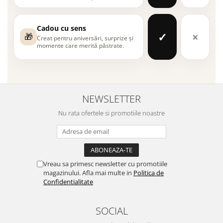
Cadou cu sens
✓
×
🎁
Creat pentru aniversări, surprize și
momente care merită păstrate.
NEWSLETTER
Nu rata ofertele si promotiile noastre
Vreau sa primesc newsletter cu promotiile
magazinului. Afla mai multe in
Politica de
Confidentialitate
SOCIAL