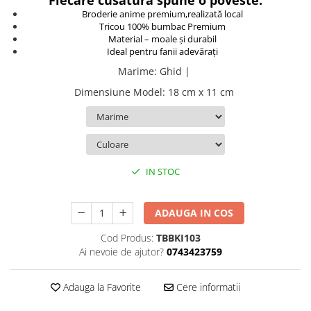
Fiecare cusătură spune o poveste.
Broderie anime premium,realizată local
TokyoGhoul
Tricou 100% bumbac Premium
Colectii Non-Anime
Material – moale și durabil
Ideal pentru fanii adevărați
Arta
Marime
:
Ghid |
LeagueOfLegends
Rick and Morty
Dimensiune Model
:
18 cm x 11 cm
Streetwear
Valorant
Match-uri de cuplu
Ready To Ship
IN STOC
ADAUGA IN COS
Cod Produs:
TBBKI103
Ai nevoie de ajutor?
0743423759
Adauga la Favorite
Cere informatii