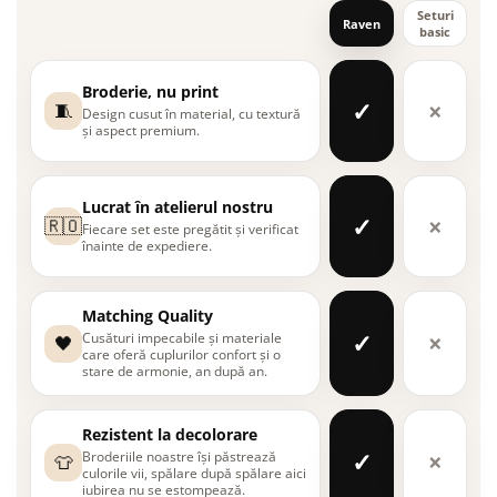
Seturi
Raven
basic
Broderie, nu print
✓
×
🧵
Design cusut în material, cu textură
și aspect premium.
Lucrat în atelierul nostru
✓
×
🇷🇴
Fiecare set este pregătit și verificat
înainte de expediere.
Matching Quality
✓
×
Cusături impecabile și materiale
🖤
care oferă cuplurilor confort și o
stare de armonie, an după an.
Rezistent la decolorare
✓
×
Broderiile noastre își păstrează
👕
culorile vii, spălare după spălare aici
iubirea nu se estompează.