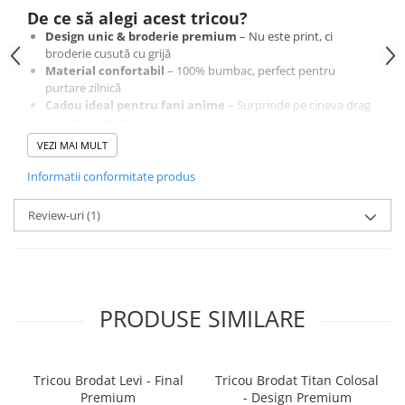
De ce să alegi acest tricou?
Design unic & broderie premium
– Nu este print, ci
broderie cusută cu grijă
Material confortabil
– 100% bumbac, perfect pentru
purtare zilnică
Cadou ideal pentru fani anime
– Surprinde pe cineva drag
cu o piesă de colecție
VEZI MAI MULT
Comandă acum și poartă un design original, creat cu
Informatii conformitate produs
atenție la detalii
Cumpără cu încredere – Plăți securizate și retur garantat 14 zile
Review-uri
(1)
PRODUSE SIMILARE
Tricou Brodat Levi - Final
Tricou Brodat Titan Colosal
Premium
- Design Premium