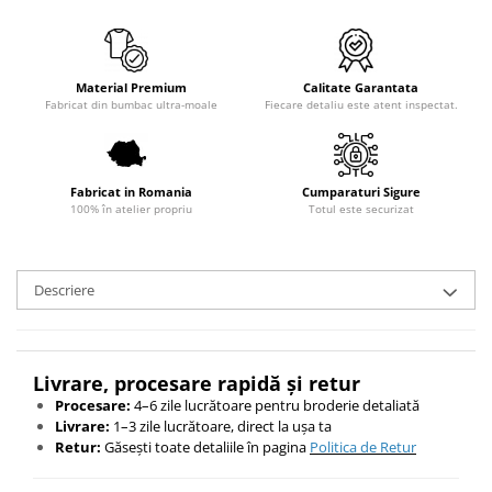
Material Premium
Calitate Garantata
Fabricat din bumbac ultra-moale
Fiecare detaliu este atent inspectat.
Fabricat in Romania
Cumparaturi Sigure
100% în atelier propriu
Totul este securizat
Descriere
Livrare, procesare rapidă și retur
Procesare:
4–6 zile lucrătoare pentru broderie detaliată
Livrare:
1–3 zile lucrătoare, direct la ușa ta
Retur:
Găsești toate detaliile în pagina
Politica de Retur