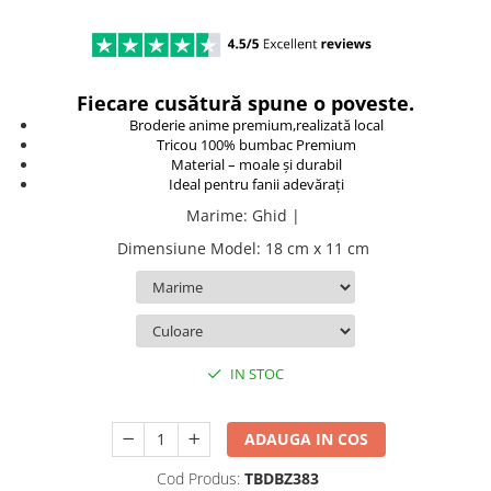
TokyoGhoul
Colectii Non-Anime
Arta
Fiecare cusătură spune o poveste.
LeagueOfLegends
Broderie anime premium,realizată local
Rick and Morty
Tricou 100% bumbac Premium
Material – moale și durabil
Streetwear
Ideal pentru fanii adevărați
Valorant
Marime
:
Ghid |
Match-uri de cuplu
Dimensiune Model
:
18 cm x 11 cm
Ready To Ship
IN STOC
ADAUGA IN COS
Cod Produs:
TBDBZ383