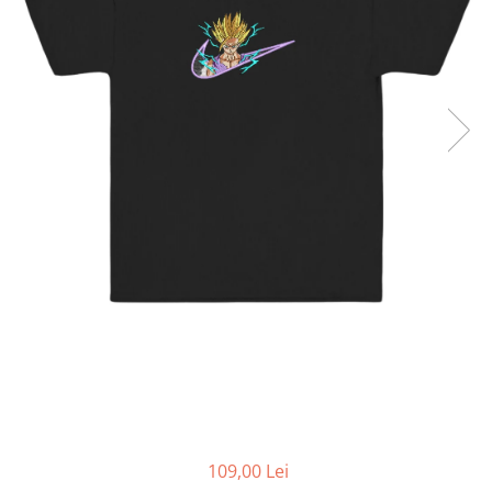
DeathNote
DemonSlayer
DragonBall
Evangelion
Fire Force
Haikyuu
HunterXHunter
JoJo's Bizarre Adventure
Jujutsu Kaisen
Kaiju No 8
MyHeroAcademia
Naruto
OnePiece
OnePunchMan
Pokemon
SoloLeveling
Spy x Family
109,00 Lei
Tokyo Revengers