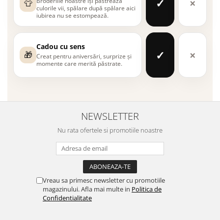
✓
×
Broderiile noastre își păstrează
👕
culorile vii, spălare după spălare aici
iubirea nu se estompează.
Cadou cu sens
✓
×
🎁
Creat pentru aniversări, surprize și
momente care merită păstrate.
NEWSLETTER
Nu rata ofertele si promotiile noastre
Vreau sa primesc newsletter cu promotiile
magazinului. Afla mai multe in
Politica de
Confidentialitate