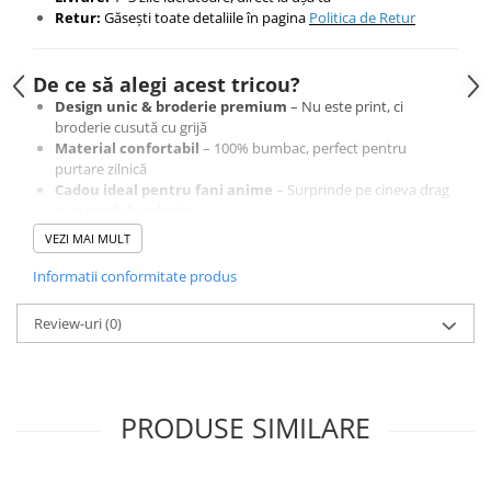
Retur:
Găsești toate detaliile în pagina
Politica de Retur
De ce să alegi acest tricou?
Design unic & broderie premium
– Nu este print, ci
broderie cusută cu grijă
Material confortabil
– 100% bumbac, perfect pentru
purtare zilnică
Cadou ideal pentru fani anime
– Surprinde pe cineva drag
cu o piesă de colecție
VEZI MAI MULT
Comandă acum și poartă un design original, creat cu
Informatii conformitate produs
atenție la detalii
Cumpără cu încredere – Plăți securizate și retur garantat 14 zile
Review-uri
(0)
PRODUSE SIMILARE