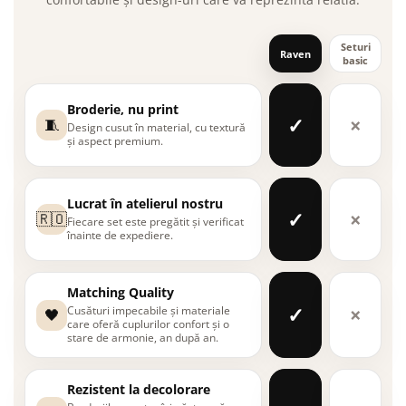
Seturi
Raven
basic
Broderie, nu print
✓
×
🧵
Design cusut în material, cu textură
și aspect premium.
Lucrat în atelierul nostru
✓
×
🇷🇴
Fiecare set este pregătit și verificat
înainte de expediere.
Matching Quality
✓
×
Cusături impecabile și materiale
🖤
care oferă cuplurilor confort și o
stare de armonie, an după an.
Rezistent la decolorare