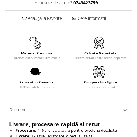
Ai nevoie de ajutor?
0743423759
Adauga la Favorite
Cere informatii
Material Premium
Calitate Garantata
Fabricat din bumbac ultra-moale
Fiecare detaliu este atent inspectat.
Fabricat in Romania
Cumparaturi Sigure
100% în atelier propriu
Totul este securizat
Descriere
Livrare, procesare rapidă și retur
Procesare:
4–6 zile lucrătoare pentru broderie detaliată
Livrare:
1–3 zile lucrătoare, direct la ușa ta