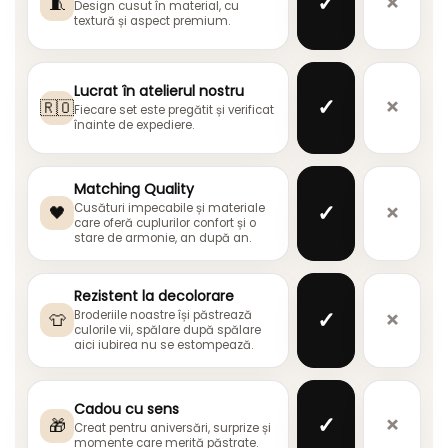
✓
×
🧵
Design cusut în material, cu
textură și aspect premium.
Lucrat în atelierul nostru
✓
×
🇷🇴
Fiecare set este pregătit și verificat
înainte de expediere.
Matching Quality
✓
×
Cusături impecabile și materiale
🖤
care oferă cuplurilor confort și o
stare de armonie, an după an.
Rezistent la decolorare
✓
×
Broderiile noastre își păstrează
👕
culorile vii, spălare după spălare
aici iubirea nu se estompează.
Cadou cu sens
✓
×
🎁
Creat pentru aniversări, surprize și
momente care merită păstrate.