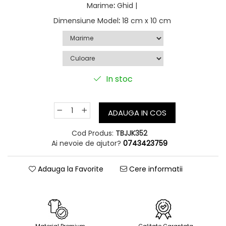
OnePunchMan
Marime
:
Ghid |
Pokemon
Dimensiune Model
:
18 cm x 10 cm
SoloLeveling
Spy x Family
Tokyo Revengers
TokyoGhoul
In stoc
Colectii Non-Anime
Arta
ADAUGA IN COS
LeagueOfLegends
Cod Produs:
TBJJK352
Rick and Morty
Ai nevoie de ajutor?
0743423759
Streetwear
Valorant
Adauga la Favorite
Cere informatii
Match-uri de cuplu
Ready To Ship
Material Premium
Calitate Garantata