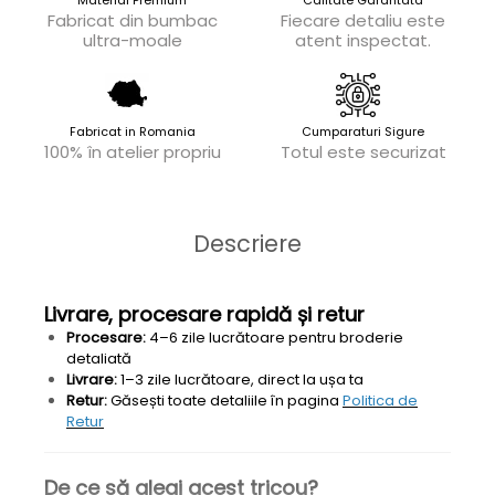
Fabricat din bumbac
Fiecare detaliu este
ultra-moale
atent inspectat.
Fabricat in Romania
Cumparaturi Sigure
100% în atelier propriu
Totul este securizat
Descriere
Livrare, procesare rapidă și retur
Procesare:
4–6 zile lucrătoare pentru broderie
detaliată
Livrare:
1–3 zile lucrătoare, direct la ușa ta
Retur:
Găsești toate detaliile în pagina
Politica de
Retur
De ce să alegi acest tricou?