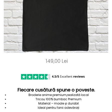
Darling in the Franxx
DeathNote
DemonSlayer
DragonBall
Evangelion
Fire Force
Haikyuu
HunterXHunter
149,00 Lei
JoJo's Bizarre Adventure
Jujutsu Kaisen
Kaiju No 8
MyHeroAcademia
Fiecare cusătură spune o poveste.
Broderie anime premium,realizată local
Naruto
Tricou 100% bumbac Premium
Material – moale și durabil
OnePiece
Ideal pentru fanii adevărați