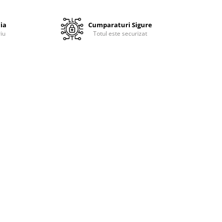
ia
Cumparaturi Sigure
iu
Totul este securizat