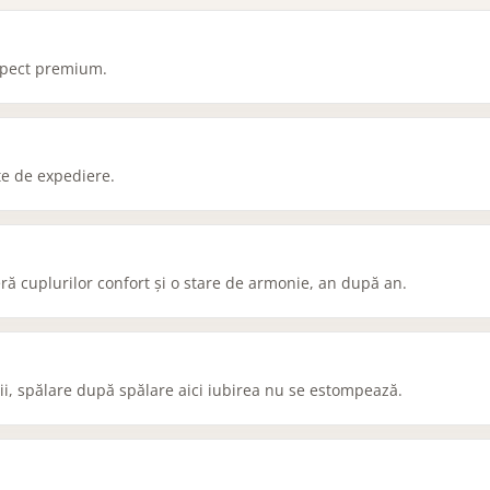
aspect premium.
nte de expediere.
ră cuplurilor confort și o stare de armonie, an după an.
 vii, spălare după spălare aici iubirea nu se estompează.