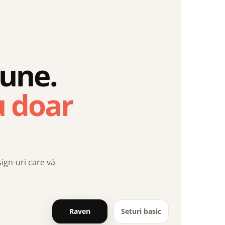
iune.
u doar
sign-uri care vă
Raven
Seturi basic