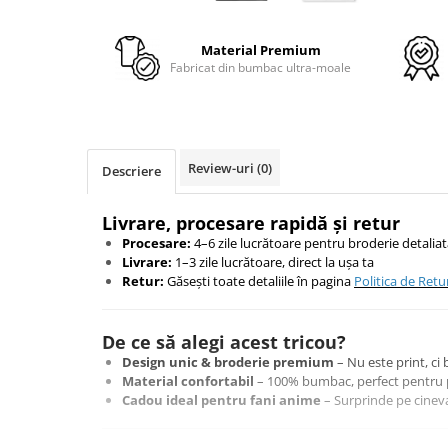
TokyoGhoul
Colectii Non-Anime
Material Premium
Fabricat din bumbac ultra-moale
Arta
LeagueOfLegends
Rick and Morty
Streetwear
Review-uri
(0)
Descriere
Valorant
Match-uri de cuplu
Livrare, procesare rapidă și retur
Ready To Ship
Procesare:
4–6 zile lucrătoare pentru broderie detalia
Livrare:
1–3 zile lucrătoare, direct la ușa ta
Retur:
Găsești toate detaliile în pagina
Politica de Retu
De ce să alegi acest tricou?
Design unic & broderie premium
– Nu este print, ci 
Material confortabil
– 100% bumbac, perfect pentru p
Cadou ideal pentru fani anime
– Surprinde pe cineva