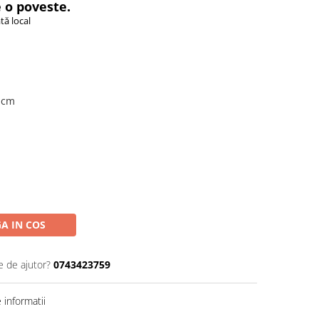
 o poveste.
tă local
 cm
A IN COS
e de ajutor?
0743423759
informatii