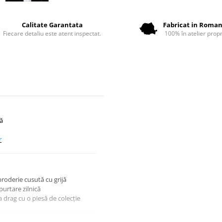
Calitate Garantata
Fabricat in Roman
Fiecare detaliu este atent inspectat.
100% în atelier propr
tă
r
broderie cusută cu grijă
urtare zilnică
 drag cu o piesă de colecție