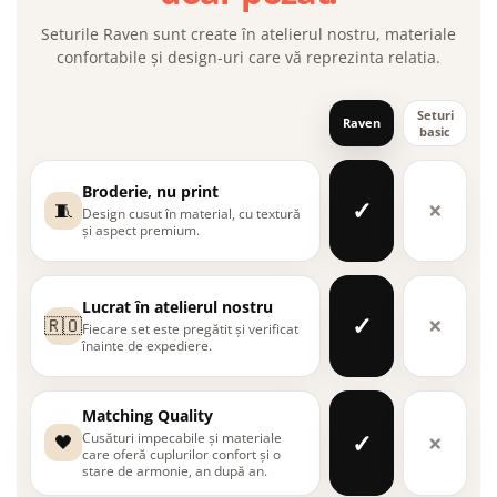
Seturile Raven sunt create în atelierul nostru, materiale
confortabile și design-uri care vă reprezinta relatia.
Seturi
Raven
basic
Broderie, nu print
✓
×
🧵
Design cusut în material, cu textură
și aspect premium.
Lucrat în atelierul nostru
✓
×
🇷🇴
Fiecare set este pregătit și verificat
înainte de expediere.
Matching Quality
✓
×
Cusături impecabile și materiale
🖤
care oferă cuplurilor confort și o
stare de armonie, an după an.