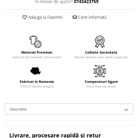
Ai nevoie de ajutor?
0743423759
Adauga la Favorite
Cere informatii
Material Premium
Calitate Garantata
Fabricat din bumbac ultra-moale
Fiecare detaliu este atent inspectat.
Fabricat in Romania
Cumparaturi Sigure
100% în atelier propriu
Totul este securizat
Descriere
Livrare, procesare rapidă și retur