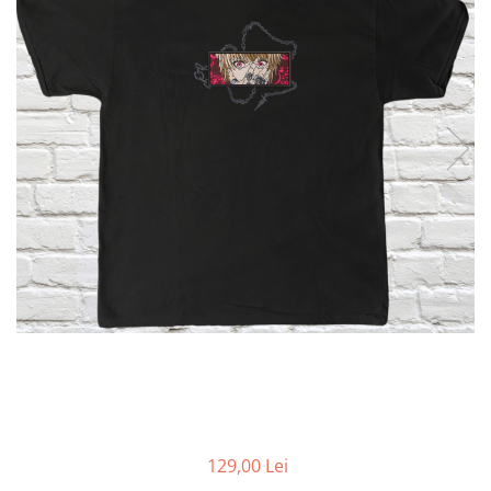
DeathNote
DemonSlayer
DragonBall
Evangelion
Fire Force
Haikyuu
HunterXHunter
JoJo's Bizarre Adventure
Jujutsu Kaisen
Kaiju No 8
MyHeroAcademia
Naruto
OnePiece
OnePunchMan
Pokemon
SoloLeveling
Spy x Family
129,00 Lei
Tokyo Revengers