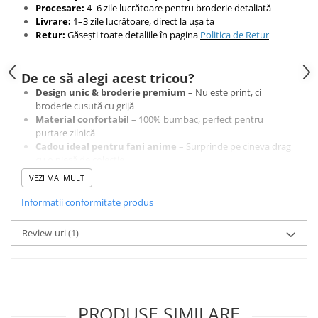
Procesare:
4–6 zile lucrătoare pentru broderie detaliată
Livrare:
1–3 zile lucrătoare, direct la ușa ta
Retur:
Găsești toate detaliile în pagina
Politica de Retur
De ce să alegi acest tricou?
Design unic & broderie premium
– Nu este print, ci
broderie cusută cu grijă
Material confortabil
– 100% bumbac, perfect pentru
purtare zilnică
Cadou ideal pentru fani anime
– Surprinde pe cineva drag
cu o piesă de colecție
VEZI MAI MULT
Comandă acum și poartă un design original, creat cu
Informatii conformitate produs
atenție la detalii
Cumpără cu încredere – Plăți securizate și retur garantat 14 zile
Review-uri
(1)
PRODUSE SIMILARE