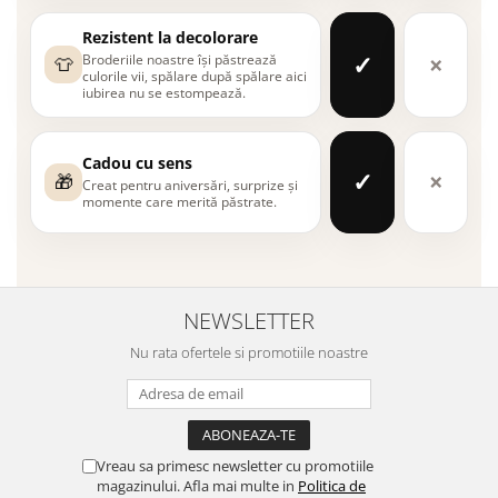
Rezistent la decolorare
✓
×
Broderiile noastre își păstrează
👕
culorile vii, spălare după spălare aici
iubirea nu se estompează.
Cadou cu sens
✓
×
🎁
Creat pentru aniversări, surprize și
momente care merită păstrate.
NEWSLETTER
Nu rata ofertele si promotiile noastre
Vreau sa primesc newsletter cu promotiile
magazinului. Afla mai multe in
Politica de