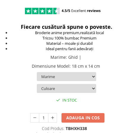
TokyoGhoul
Colectii Non-Anime
Arta
Fiecare cusătură spune o poveste.
LeagueOfLegends
Broderie anime premium,realizată local
Tricou 100% bumbac Premium
Rick and Morty
Material – moale și durabil
Streetwear
Ideal pentru fanii adevărați
Valorant
Marime
:
Ghid |
Match-uri de cuplu
Dimensiune Model
:
18 cm x 14 cm
Ready To Ship
IN STOC
ADAUGA IN COS
Cod Produs:
TBHXH338