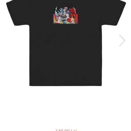
DeathNote
DemonSlayer
DragonBall
Evangelion
Fire Force
Haikyuu
HunterXHunter
JoJo's Bizarre Adventure
Jujutsu Kaisen
Kaiju No 8
MyHeroAcademia
Naruto
OnePiece
OnePunchMan
Pokemon
SoloLeveling
Spy x Family
Tokyo Revengers