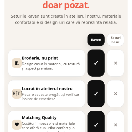
doar pozat.
Seturile Raven sunt create în atelierul nostru, materiale
confortabile și design-uri care vă reprezinta relatia.
Seturi
Raven
basic
Broderie, nu print
✓
×
🧵
Design cusut în material, cu textură
și aspect premium.
Lucrat în atelierul nostru
✓
×
🇷🇴
Fiecare set este pregătit și verificat
înainte de expediere.
Matching Quality
✓
×
Cusături impecabile și materiale
🖤
care oferă cuplurilor confort și o