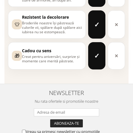
stare de armonie, an după an.
Rezistent la decolorare
✓
×
Broderiile noastre își păstrează
👕
culorile vii, spălare după spălare aici
iubirea nu se estompează.
Cadou cu sens
✓
×
🎁
Creat pentru aniversări, surprize și
momente care merită păstrate.
NEWSLETTER
Nu rata ofertele si promotiile noastre
Vreau sa primesc newsletter cu promotiile