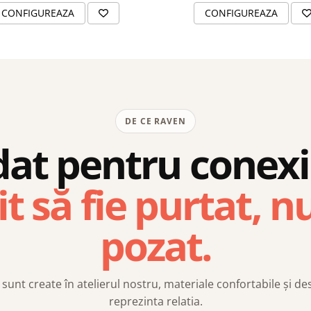
CONFIGUREAZA
CONFIGUREAZA
DE CE RAVEN
at pentru conex
t să fie purtat, n
pozat.
sunt create în atelierul nostru, materiale confortabile și de
reprezinta relatia.