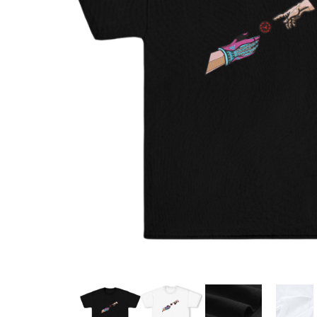
DeathNote
DemonSlayer
DragonBall
Evangelion
Fire Force
Haikyuu
HunterXHunter
JoJo's Bizarre Adventure
Jujutsu Kaisen
Kaiju No 8
MyHeroAcademia
Naruto
OnePiece
OnePunchMan
Pokemon
SoloLeveling
Spy x Family
Tokyo Revengers