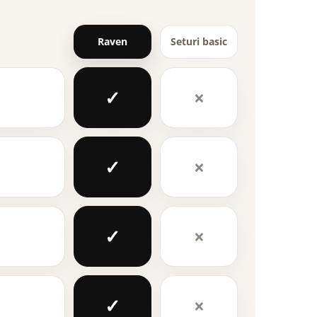
Raven
Seturi basic
✓
×
✓
×
✓
×
✓
×