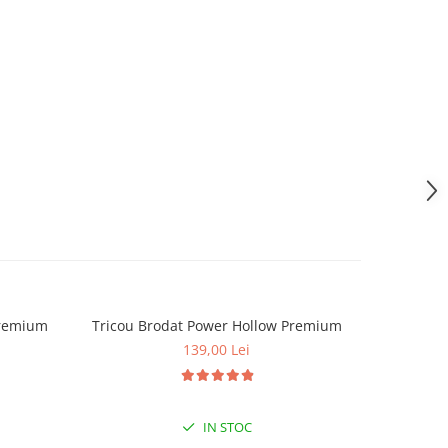
Premium
Tricou Brodat Power Hollow Premium
Tricou Br
139,00 Lei
IN STOC