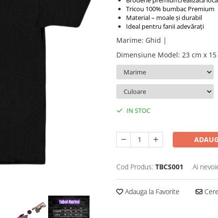
Broderie premium,realizată loca
Tricou 100% bumbac Premium
Material – moale și durabil
Ideal pentru fanii adevărați
Marime
:
Ghid |
Dimensiune Model
:
23 cm x 15
IN STOC
ADAUG
Cod Produs:
TBCS001
Ai nevoi
Adauga la Favorite
Cere 