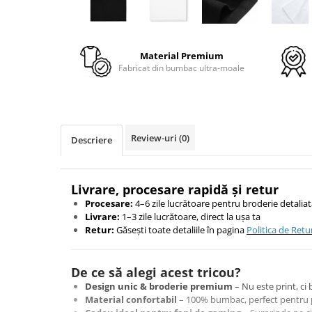
TokyoGhoul
Colectii Non-Anime
Arta
Material Premium
Fabricat din bumbac ultra-moale
LeagueOfLegends
Rick and Morty
Streetwear
Valorant
Review-uri
(0)
Descriere
Match-uri de cuplu
Ready To Ship
Livrare, procesare rapidă și retur
Procesare:
4–6 zile lucrătoare pentru broderie detalia
Livrare:
1–3 zile lucrătoare, direct la ușa ta
Retur:
Găsești toate detaliile în pagina
Politica de Retu
De ce să alegi acest tricou?
Design unic & broderie premium
– Nu este print, ci 
Material confortabil
– 100% bumbac, perfect pentru p