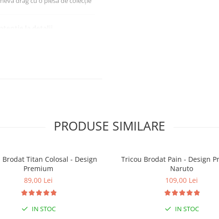
neva drag cu o piesă de colecție
tenție la detalii
 zile
PRODUSE SIMILARE
 Brodat Titan Colosal - Design
Tricou Brodat Pain - Design 
Premium
Naruto
89,00 Lei
109,00 Lei
IN STOC
IN STOC