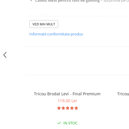
Cadou ideal pentru fani de gaming
– Surprinde pe ci
Comandă acum și poartă un design original, creat cu a
Cumpără cu încredere – Plăți securizate și retur garantat 14
VEZI MAI MULT
Informatii conformitate produs
Tricou Brodat Levi - Final Premium
Tricou
119,00 Lei
IN STOC