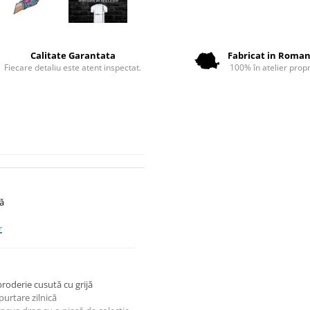
Calitate Garantata
Fabricat in Roman
Fiecare detaliu este atent inspectat.
100% în atelier propr
tă
r
broderie cusută cu grijă
urtare zilnică