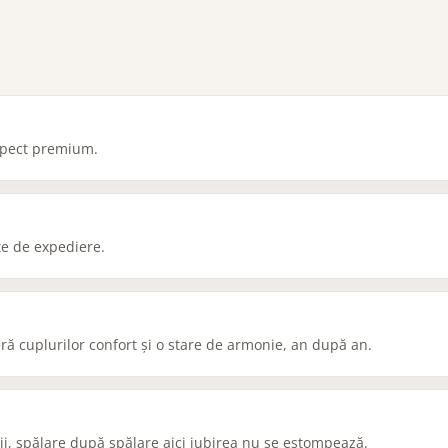
aspect premium.
nte de expediere.
ră cuplurilor confort și o stare de armonie, an după an.
 vii, spălare după spălare aici iubirea nu se estompează.