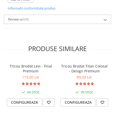
cu o piesă de colecție
Informatii conformitate produs
Comandă acum și poartă un design original, creat cu
Review-uri
(1)
atenție la detalii
Cumpără cu încredere – Plăți securizate și retur garantat 14 zile
PRODUSE SIMILARE
Tricou Brodat Levi - Final
Tricou Brodat Titan Colosal
Premium
- Design Premium
119,00 Lei
89,00 Lei
IN STOC
IN STOC
CONFIGUREAZA
CONFIGUREAZA