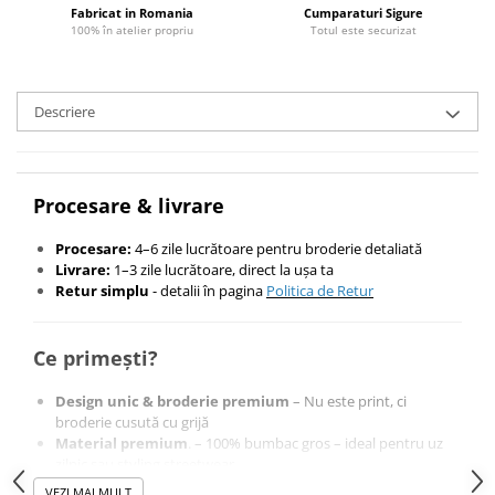
Fabricat in Romania
Cumparaturi Sigure
100% în atelier propriu
Totul este securizat
Descriere
Procesare & livrare
Procesare:
4–6 zile lucrătoare pentru broderie detaliată
Livrare:
1–3 zile lucrătoare, direct la ușa ta
Retur simplu
- detalii în pagina
Politica de Retur
Ce primești
?
Design unic & broderie premium
– Nu este print, ci
broderie cusută cu grijă
Material premium
.
– 100% bumbac gros – ideal pentru uz
zilnic sau styling streetwear.
Cadou ideal pentru fani anime
– Surprinde pe cineva drag
VEZI MAI MULT