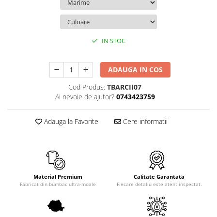
TokyoGhoul
Colectii Non-Anime
Arta
IN STOC
LeagueOfLegends
Rick and Morty
ADAUGA IN COS
Streetwear
Cod Produs:
TBARCII07
Valorant
Ai nevoie de ajutor?
0743423759
Match-uri de cuplu
Ready To Ship
Adauga la Favorite
Cere informatii
Material Premium
Calitate Garantata
Fabricat din bumbac ultra-moale
Fiecare detaliu este atent inspectat.