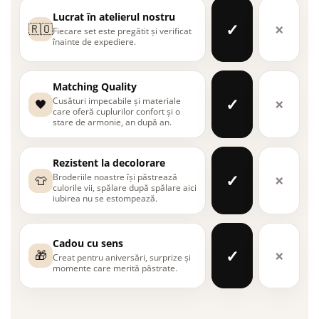
Lucrat în atelierul nostru
✓
×
🇷🇴
Fiecare set este pregătit și verificat
înainte de expediere.
Matching Quality
✓
×
Cusături impecabile și materiale
🖤
care oferă cuplurilor confort și o
stare de armonie, an după an.
Rezistent la decolorare
✓
×
Broderiile noastre își păstrează
👕
culorile vii, spălare după spălare aici
iubirea nu se estompează.
Cadou cu sens
✓
×
🎁
Creat pentru aniversări, surprize și
momente care merită păstrate.