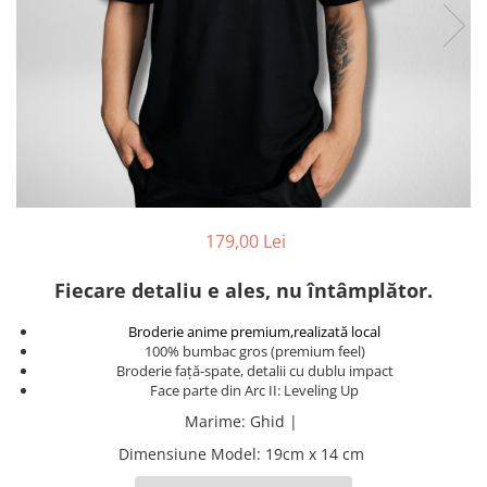
DeathNote
DemonSlayer
DragonBall
Evangelion
Fire Force
Haikyuu
HunterXHunter
JoJo's Bizarre Adventure
Jujutsu Kaisen
179,00 Lei
Kaiju No 8
MyHeroAcademia
Fiecare detaliu e ales, nu întâmplător.
Naruto
Broderie anime premium,realizată local
OnePiece
100% bumbac gros (premium feel)
OnePunchMan
Broderie față-spate, detalii cu dublu impact
Face parte din Arc II: Leveling Up
Pokemon
Marime
:
Ghid |
SoloLeveling
Dimensiune Model
:
19cm x 14 cm
Spy x Family
Tokyo Revengers