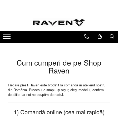
Colectii Raven
Colecții Exclusive
Colectii Anime
Side Pack - Accesorii Limitate
7DeadlySins
Arc I : The Beginning
Alte Anime
Arc II : Leveling Up
AttackOnTitan
Arc III : The Breakthrough
Baki
Cum cumperi de pe Shop
Arc IV: Path of Destiny
Berserk
Raven
Infinity Demon Castle
BlackClover
Bleach
Blue Lock
Fiecare piesă Raven este brodată la comandă în atelierul nostru
din România. Procesul e simplu și sigur, alegi modelul, confirmi
ChainSawMan
detaliile, iar noi ne ocupăm de restul.
CyberPunk
Dandadan
1) Comandă online (cea mai rapidă)
Darling in the Franxx