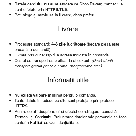
Datele cardului nu sunt stocate
de Shop Raven; tranzacțiile
sunt criptate prin
HTTPS/TLS
.
Poți alege și
ramburs la livrare
, dacă preferi.
Livrare
Procesare standard:
4–6 zile lucrătoare
(fiecare piesă este
brodată la comandă).
Livrare prin curier rapid la adresa indicată în comandă.
Costul de transport este afișat la checkout.
(Dacă oferiți
transport gratuit peste o sumă, menționează aici.)
Informații utile
Nu există valoare minimă
pentru o comandă.
Toate datele introduse pe site sunt protejate prin protocol
HTTPS
.
Pentru detalii despre retur și dreptul de retragere, consultă
Termenii și Condițiile
. Prelucrarea datelor tale personale se face
conform
Politicii de Confidențialitate
.