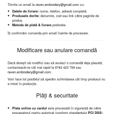
Trimite un email la
raven.embrodery@gmail.com
cu:
TokyoGhoul
Datele de livrare:
nume, telefon, adresă completă.
Colectii Non-Anime
Produsele dorite:
denumire, cod sau link către paginile de
Arta
produs.
Metoda de plată & livrare
preferate.
LeagueOfLegends
Îți confirmăm comanda prin email înainte de procesare.
Rick and Morty
Streetwear
Valorant
Modificare sau anulare comandă
Match-uri de cuplu
Ready To Ship
Dacă dorești să modifici sau să anulezi o comandă deja plasată,
contactează-ne cât mai rapid la
074
3 423 759 sau
raven.embrodery@gmail.com
.
Vom face tot posibilul să operăm schimbarea cât timp produsul nu
a intrat în producție.
Plăți & securitate
Plata online cu cardul
este procesată în siguranță de către
procesatorul nostru autorizat (conform standardului
PCI DSS
).