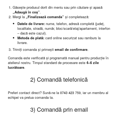
DeathNote
Găsește produsul dorit din meniu sau prin căutare și apasă
DemonSlayer
„Adaugă în coș”
.
DragonBall
Mergi la
„Finalizează comanda”
și completează:
Evangelion
Datele de livrare:
nume, telefon, adresă completă (județ,
Fire Force
localitate, stradă, număr, bloc/scară/etaj/apartament, interfon
– dacă este cazul).
Haikyuu
Metoda de plată:
card online securizat sau ramburs la
HunterXHunter
livrare.
JoJo's Bizarre Adventure
Trimiți comanda și primești
email de confirmare
.
Jujutsu Kaisen
Comanda este verificată și programată manual pentru producție în
Kaiju No 8
atelierul nostru. Timpul standard de procesare este
4–6 zile
lucrătoare
.
MyHeroAcademia
Naruto
2) Comandă telefonică
OnePiece
OnePunchMan
Preferi contact direct? Sună-ne la
0743 423
759, iar un membru al
Pokemon
echipei va prelua comanda ta.
SoloLeveling
3) Comandă prin email
Spy x Family
Tokyo Revengers