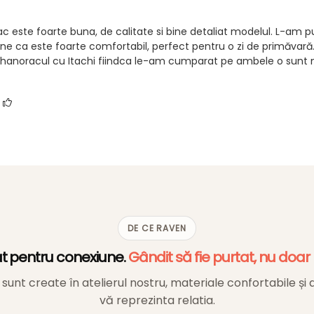
c este foarte buna, de calitate si bine detaliat modelul. L-am p
din spate, atunci deja știi de ce e pentru tine.
une ca este foarte comfortabil, perfect pentru o zi de primăvară.
lăți securizate și retur garantat 14 zile
a hanoracul cu Itachi fiindca le-am cumparat pe ambele o sunt
?
DE CE RAVEN
t pentru conexiune.
Gândit să fie purtat, nu doar
 sunt create în atelierul nostru, materiale confortabile și 
vă reprezinta relatia.