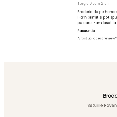
Sergiu,
Acum 2 luni
Broderia de pe hanora
Dacă rezonezi cu ideea 
l-am primit si pot sp
Cumpără cu încredere – P
pe care l-am lasat l
Raspunde
A fost util acest review
Broda
Seturile Raven