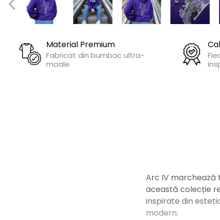
OnePunchMan
Pokemon
SoloLeveling
Spy x Family
Material Premium
Cal
Fabricat din bumbac ultra-
Fie
Tokyo Revengers
moale
ins
TokyoGhoul
Colectii Non-Anime
Arta
LeagueOfLegends
Rick and Morty
Streetwear
Valorant
Arc IV marchează tra
Match-uri de cuplu
această colecție re
Ready To Ship
inspirate din estet
modern.