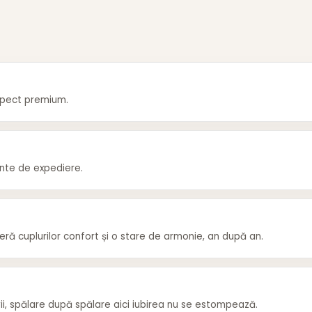
aspect premium.
ainte de expediere.
eră cuplurilor confort și o stare de armonie, an după an.
 vii, spălare după spălare aici iubirea nu se estompează.