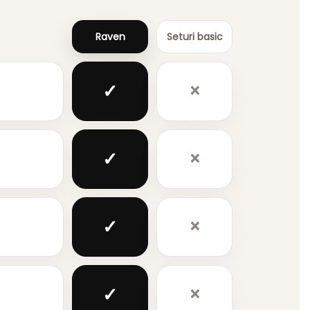
Raven
Seturi basic
✓
×
✓
×
✓
×
✓
×