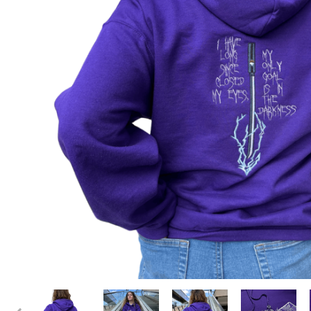
Darling in the Franxx
DeathNote
DemonSlayer
DragonBall
Evangelion
Fire Force
Haikyuu
HunterXHunter
JoJo's Bizarre Adventure
Jujutsu Kaisen
Kaiju No 8
MyHeroAcademia
Naruto
OnePiece