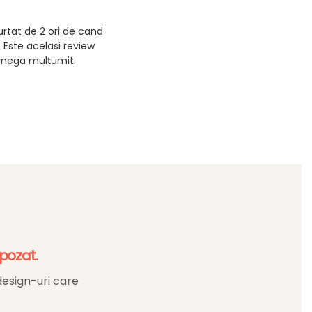
urtat de 2 ori de cand
 Este acelasi review
 mega mulțumit.
 pozat.
design-uri care