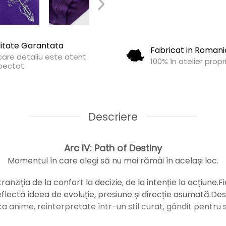
itate Garantata
Fabricat in Romani
care detaliu este atent
100% în atelier propr
pectat.
Descriere
Arc IV: Path of Destiny
Momentul în care alegi să nu mai rămâi în același loc.
nziția de la confort la decizie, de la intenție la acțiune.F
flectă ideea de evoluție, presiune și direcție asumată.Des
ica anime, reinterpretate într-un stil curat, gândit pentru