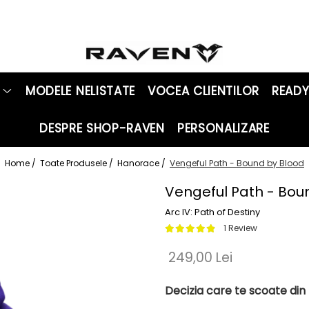
MODELE NELISTATE
VOCEA CLIENTILOR
READY
DESPRE SHOP-RAVEN
PERSONALIZARE
Home /
Toate Produsele /
Hanorace /
Vengeful Path - Bound by Blood
Vengeful Path - Bou
Arc IV: Path of Destiny
1 Review
249,00 Lei
Decizia care te scoate din