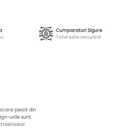
a
Cumparaturi Sigure
iu
Totul este securizat
iecare piesă din
ign-urile sunt
 streetwear