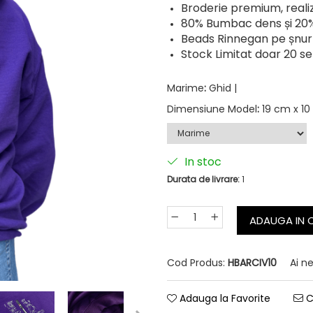
Broderie premium, realiz
80% Bumbac dens și 20%
Beads Rinnegan pe șnur
Stock Limitat doar 20 se 
Marime
:
Ghid |
Dimensiune Model
:
19 cm x 1
In stoc
Durata de livrare:
1
ADAUGA IN 
Cod Produs:
HBARCIV10
Ai n
Adauga la Favorite
C